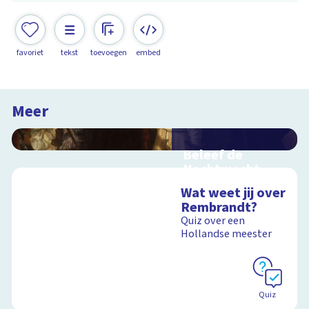
favoriet
tekst
toevoegen
embed
Meer
Beleef de
Nachtwacht
Interactieve
Wat weet jij over
schoolplaat over
Rembrandt?
Rembrandts
Quiz over een
meesterwerk
Hollandse meester
Schoolplaat
Quiz