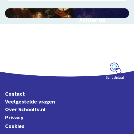
Achter de
Nachtwacht
Interactieve
schoolplaat over de
geheimen van dit
grote schilderij van
Rembrandt
Schoolplaat
Contact
Veelgestelde vragen
Over Schooltv.nl
Privacy
Cookies