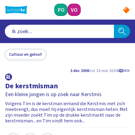
Ga
naar
PO
VO
hoofdinhoud
Cultuur en geloof
3 dec 2006
tot 18 mei 2033
81k
De kerstmisman
Een kleine jongen is op zoek naar Kerstmis
Volgens Tim is de kerstman iemand die Kerstmis met zich
meebrengt, dus moet hij eigenlijk: kerstmisman heten. Met
zijn moeder zoekt Tim op de drukke kerstmarkt naar de
kerstmisman... en Tim vindt hem ook...