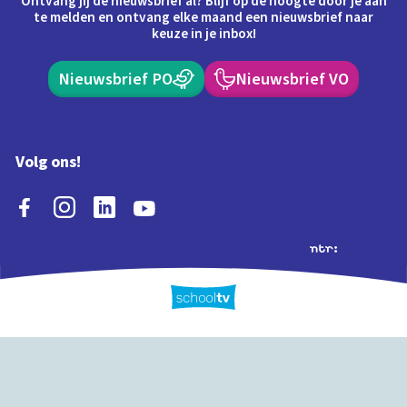
Ontvang jij de nieuwsbrief al? Blijf op de hoogte door je aan
te melden en ontvang elke maand een nieuwsbrief naar
keuze in je inbox!
Nieuwsbrief PO
Nieuwsbrief VO
Volg ons!
Extra's
Schooltv biedt meer
Quiz
Schoolplaat
Tijd
dan video's! Ontdek