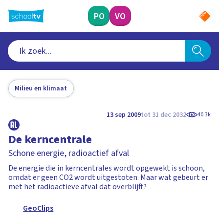
Ga
naar
PO
VO
hoofdinhoud
Milieu en klimaat
13 sep 2009
tot 31 dec 2032
40.3k
De kerncentrale
Schone energie, radioactief afval
De energie die in kerncentrales wordt opgewekt is schoon,
omdat er geen CO2 wordt uitgestoten. Maar wat gebeurt er
met het radioactieve afval dat overblijft?
GeoClips