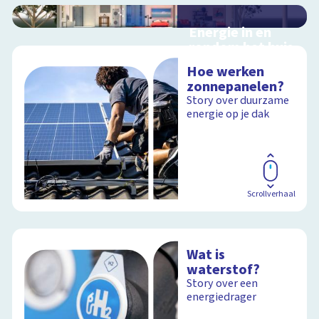
Energie in en
rondom het huis
Interactieve
Hoe werken
schoolplaat in en
zonnepanelen?
rondom het huis
Story over duurzame
energie op je dak
Schoolplaat
Scrollverhaal
Wat is
waterstof?
Story over een
energiedrager