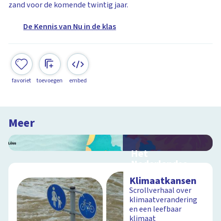
zand voor de komende twintig jaar.
De Kennis van Nu in de klas
favoriet
toevoegen
embed
Meer
Het
Nederlandse
landschap
Klimaatkansen
Interactieve
Scrollverhaal over
schoolplaat over de
klimaatverandering
grondsoorten in
en een leefbaar
Nederland
klimaat