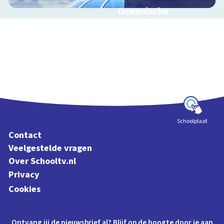
Oceanische
circulatie in 360
graden -
Oceaanstromingen
en
klimaatverandering
Oceaanstromingen en
klimaatverandering
Schoolplaat
Contact
Veelgestelde vragen
Over Schooltv.nl
Privacy
Cookies
Ontvang jij de nieuwsbrief al? Blijf op de hoogte door je aan