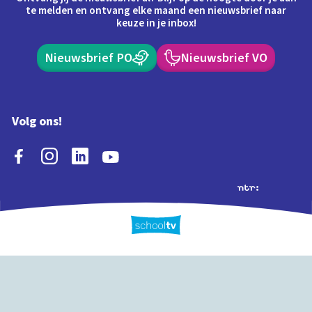
te melden en ontvang elke maand een nieuwsbrief naar
keuze in je inbox!
Nieuwsbrief PO
Nieuwsbrief VO
Volg ons!
Extra's
Schooltv biedt meer
Quiz
Schoolplaat
Tijd
dan video's! Ontdek