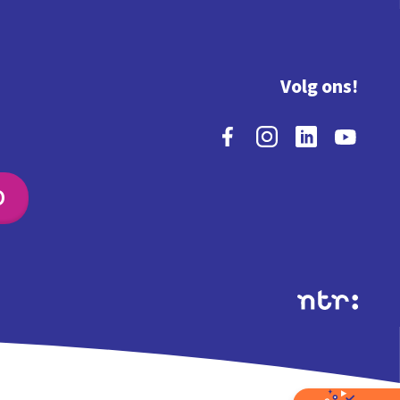
Volg ons!
O
Extra's