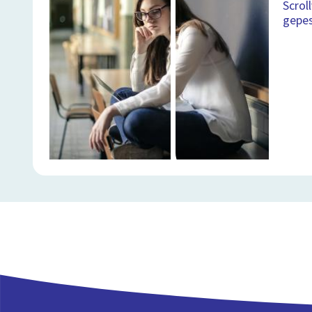
Scrol
gepe