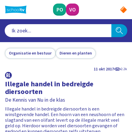
Ga
naar
PO
VO
hoofdinhoud
Organisatie en bestuur
Dieren en planten
11 okt 2017
2.2k
Illegale handel in bedreigde
diersoorten
De Kennis van Nu in de klas
Illegale handel in bedreigde diersoorten is een
winstgevende handel. Een hoorn van een neushoorn of een
slagtand van een olifant levert op de illegale markt veel
geld op. Hierdoor worden veel diersoorten gevangen of
gedood en kunnen diersoorten zelfs uitsterven.