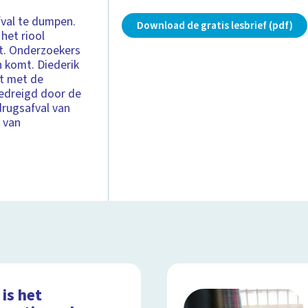
fval te dumpen.
Download de gratis lesbrief (pdf)
het riool
t. Onderzoekers
 komt. Diederik
kt met de
bedreigd door de
drugsafval van
l van
is het