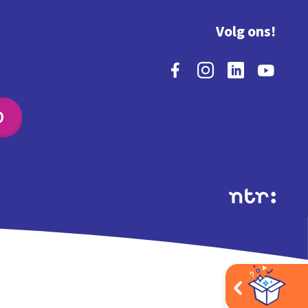
Volg ons!
O
Extra's