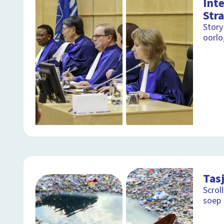
Int
Str
Story
oorlo
Tasj
Scrol
soep