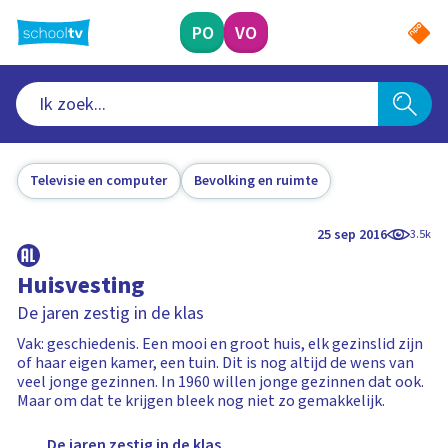
Ga
naar
PO
VO
hoofdinhoud
Televisie en computer
Bevolking en ruimte
25 sep 2016
3.5k
Huisvesting
De jaren zestig in de klas
Vak: geschiedenis. Een mooi en groot huis, elk gezinslid zijn
of haar eigen kamer, een tuin. Dit is nog altijd de wens van
veel jonge gezinnen. In 1960 willen jonge gezinnen dat ook.
Maar om dat te krijgen bleek nog niet zo gemakkelijk.
De jaren zestig in de klas