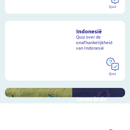
Quiz
Indonesië
Quiz over de
onafhankelijkheid
van Indonesië
Quiz
Leven in de
sloot
Interactieve
schoolplaat over het
slootleven