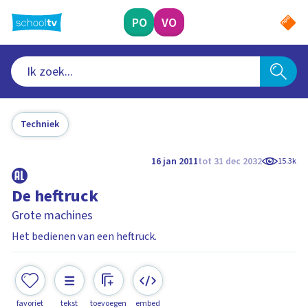
Ga
naar
PO
VO
hoofdinhoud
Techniek
16 jan 2011
tot 31 dec 2032
15.3k
De heftruck
Grote machines
Het bedienen van een heftruck.
favoriet
tekst
toevoegen
embed