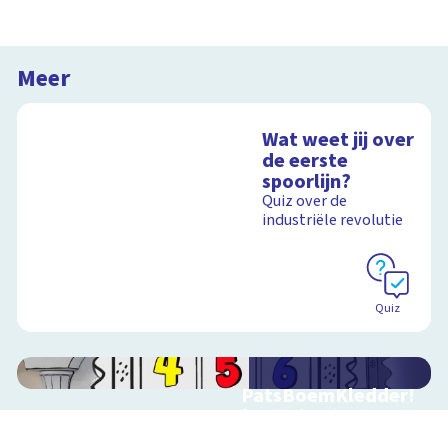
Meer
Wat weet jij over
de eerste
spoorlijn?
Quiz over de
industriële revolutie
Quiz
PatsBoemKledder!
Speel het spel en leer
over techniek