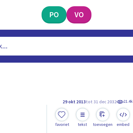
PO
VO
21.4k
29 okt 2013
tot 31 dec 2032
favoriet
tekst
toevoegen
embed