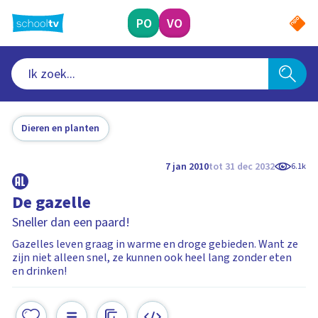
Ga
naar
PO
VO
hoofdinhoud
Dieren en planten
7 jan 2010
tot 31 dec 2032
6.1k
De gazelle
Sneller dan een paard!
Gazelles leven graag in warme en droge gebieden. Want ze
zijn niet alleen snel, ze kunnen ook heel lang zonder eten
en drinken!