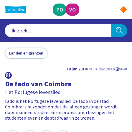
Ga
naar
PO
VO
hoofdinhoud
Landen en grenzen
10 jun 2014
tot 31 dec 2032
4.4k
De fado van Coimbra
Het Portugese levenslied
Fado is het Portugese levenslied. De fado in de stad
Coimbra is bijzonder omdat die alleen gezongen wordt
door mannen: studenten en professoren bezingen het
studentenleven en de stad waarin ze wonen.