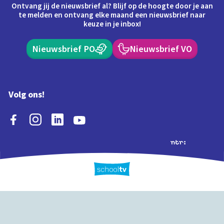
Ontvang jij de nieuwsbrief al? Blijf op de hoogte door je aan
te melden en ontvang elke maand een nieuwsbrief naar
keuze in je inbox!
Nieuwsbrief PO
Nieuwsbrief VO
Volg ons!
Extra's
Schooltv biedt meer
Quiz
Schoolplaat
Tijd