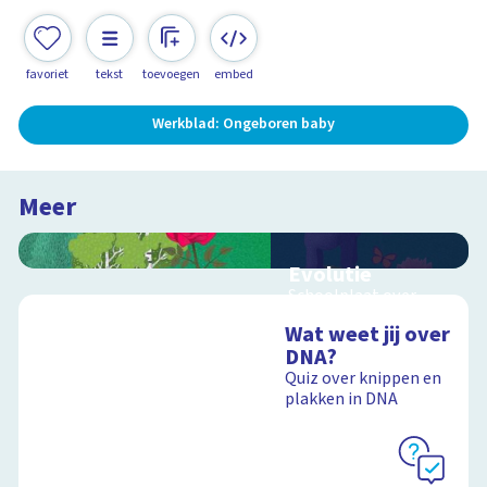
favoriet
tekst
toevoegen
embed
Werkblad: Ongeboren baby
Meer
Evolutie
Schoolplaat over
evolutie, ordening en
Wat weet jij over
geologische
DNA?
tijdschaal
Quiz over knippen en
plakken in DNA
Schoolplaat