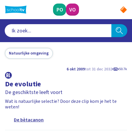
Ga
naar
PO
VO
hoofdinhoud
Natuurlijke omgeving
6 okt 2009
tot 31 dec 2032
50.7k
De evolutie
De geschiktste leeft voort
Wat is natuurlijke selectie? Door deze clip kom je het te
weten!
De bètacanon