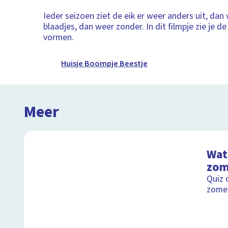
Ieder seizoen ziet de eik er weer anders uit, da
blaadjes, dan weer zonder. In dit filmpje zie je de
vormen.
Huisje Boompje Beestje
Meer
Wat 
zom
Quiz 
zomer