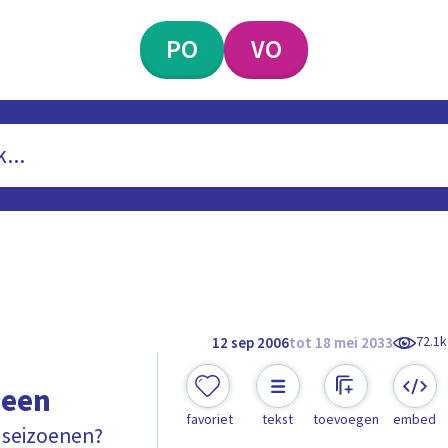
PO
VO
72.1k
12 sep 2006
tot 18 mei 2033
heen
favoriet
tekst
toevoegen
embed
e seizoenen?