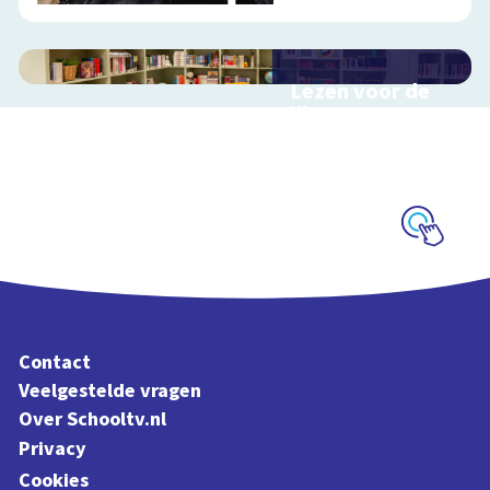
Lezen voor de
lijst
Hulp bij het
uitzoeken van een
boek voor de leeslijst
Schoolplaat
Contact
Veelgestelde vragen
Over Schooltv.nl
Privacy
Cookies