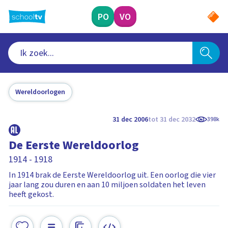
Ga
naar
PO
VO
hoofdinhoud
Wereldoorlogen
31 dec 2006
tot 31 dec 2032
398k
De Eerste Wereldoorlog
1914 - 1918
In 1914 brak de Eerste Wereldoorlog uit. Een oorlog die vier
jaar lang zou duren en aan 10 miljoen soldaten het leven
heeft gekost.