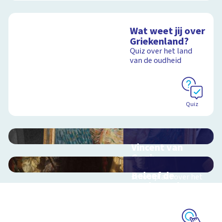
Wat weet jij over
Griekenland?
Quiz over het land
van de oudheid
Quiz
Vincent van
Gogh
Interactieve
Beleef de
schoolplaat over het
Nachtwacht
leven van Vincent van
Gogh
Interactieve
schoolplaat over
Rembrandts