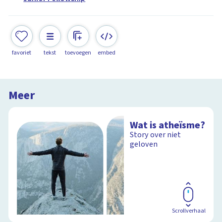
favoriet
tekst
toevoegen
embed
Meer
Wat is atheïsme?
Story over niet
geloven
Scrollverhaal