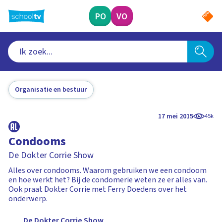
Ga
naar
PO
VO
hoofdinhoud
Organisatie en bestuur
17 mei 2015
45k
Condooms
De Dokter Corrie Show
Alles over condooms. Waarom gebruiken we een condoom
en hoe werkt het? Bij de condomerie weten ze er alles van.
Ook praat Dokter Corrie met Ferry Doedens over het
onderwerp.
De Dokter Corrie Show