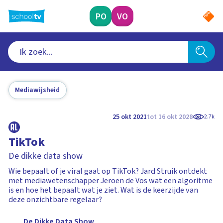
Ga
naar
PO
VO
hoofdinhoud
Mediawijsheid
25 okt 2021
tot 16 okt 2028
2.7k
TikTok
De dikke data show
Wie bepaalt of je viral gaat op TikTok? Jard Struik ontdekt
met mediawetenschapper Jeroen de Vos wat een algoritme
is en hoe het bepaalt wat je ziet. Wat is de keerzijde van
deze onzichtbare regelaar?
De Dikke Data Show