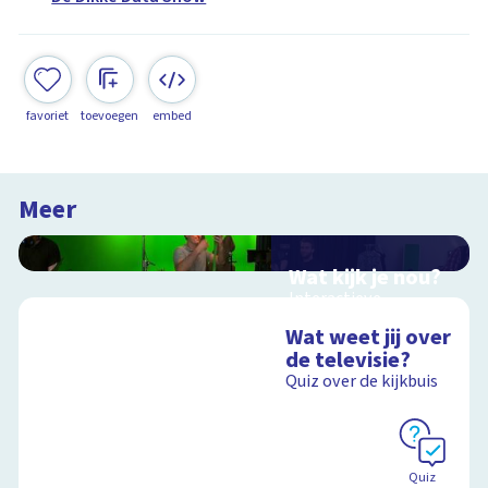
favoriet
toevoegen
embed
Meer
Wat kijk je nou?
Interactieve
schoolplaat over film
Wat weet jij over
en video
de televisie?
Quiz over de kijkbuis
Schoolplaat
Quiz