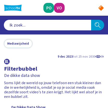
Ga
naar
PO
VO
hoofdinhoud
Mediawijsheid
9 dec 2023
tot 25 nov 2030
1k
Filterbubbel
De dikke data show
Soms lijkt de wereld op jouw telefoon een stuk kleiner dan
die in werkelijkheid is, omdat je op je social media vaak
dezelfde soort video's te zien krijgt. Het lijkt wel alsof je in
een bubbel zit.
De Dikke Data Show