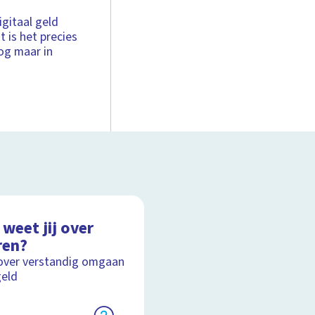
igitaal geld
 is het precies
og maar in
weet jij over
ren?
over verstandig omgaan
eld