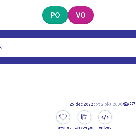
PO
VO
775
25 dec 2022
tot 2 okt 2030
favoriet
toevoegen
embed