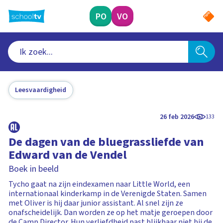
Ga
naar
PO
VO
hoofdinhoud
Leesvaardigheid
26 feb 2026
133
De dagen van de bluegrassliefde van
Edward van de Vendel
Boek in beeld
Tycho gaat na zijn eindexamen naar Little World, een
internationaal kinderkamp in de Verenigde Staten. Samen
met Oliver is hij daar junior assistant. Al snel zijn ze
onafscheidelijk. Dan worden ze op het matje geroepen door
de Camp Director. Hun verliefdheid past blijkbaar niet bij de