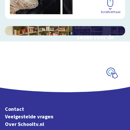
Scrollverhaal
Lezen voor de
lijst
Hulp bij het
uitzoeken van een
boek voor de leeslijst
Schoolplaat
Contact
Veelgestelde vragen
Over Schooltv.nl