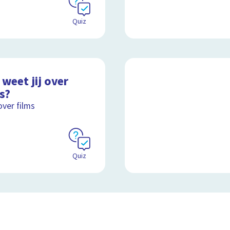
Quiz
weet jij over
s?
over films
Quiz