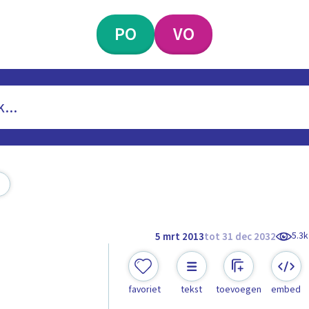
PO
VO
5.3k
5 mrt 2013
tot 31 dec 2032
favoriet
tekst
toevoegen
embed