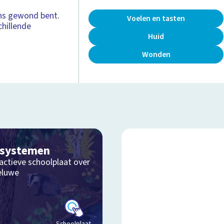
gens gewond bent.
Voelen en tasten
chillende
Huid
Wonden
osystemen
actieve schoolplaat over
eluwe