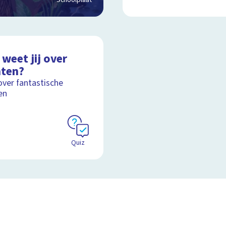
Schoolplaat
weet jij over
nten?
over fantastische
en
Quiz