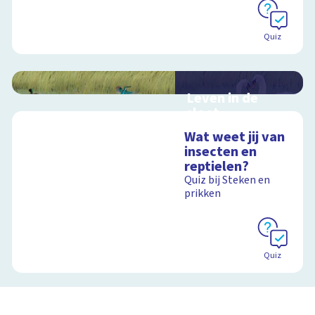
Quiz
Leven in de
sloot
Interactieve
Wat weet jij van
schoolplaat over het
insecten en
slootleven
reptielen?
Quiz bij Steken en
prikken
Schoolplaat
Quiz