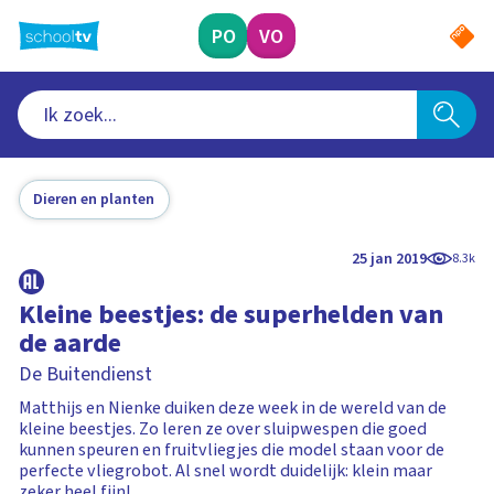
Ga
naar
PO
VO
hoofdinhoud
Dieren en planten
25 jan 2019
8.3k
Kleine beestjes: de superhelden van
de aarde
De Buitendienst
Matthijs en Nienke duiken deze week in de wereld van de
kleine beestjes. Zo leren ze over sluipwespen die goed
kunnen speuren en fruitvliegjes die model staan voor de
perfecte vliegrobot. Al snel wordt duidelijk: klein maar
zeker heel fijn!