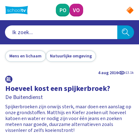
Ga
naar
PO
VO
hoofdinhoud
Mens en lichaam
Natuurlijke omgeving
4 aug 2016
13.1k
Hoeveel kost een spijkerbroek?
De Buitendienst
Spijkerbroeken zijn onwijs sterk, maar doen een aanslag op
onze grondstoffen. Matthijs en Kiefer zoeken uit hoeveel
katoen en water er nodig zijn voor één jeans en zoeken
meteen naar goede, duurzame alternatieven zoals
vissenleer of zelfs koeienstront!