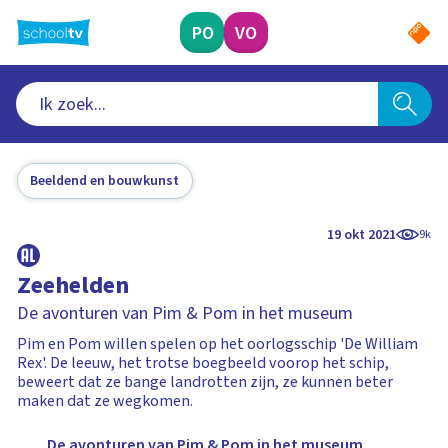
Ga
naar
PO
VO
hoofdinhoud
Beeldend en bouwkunst
19 okt 2021
9k
Zeehelden
De avonturen van Pim & Pom in het museum
Pim en Pom willen spelen op het oorlogsschip 'De William
Rex'. De leeuw, het trotse boegbeeld voorop het schip,
beweert dat ze bange landrotten zijn, ze kunnen beter
maken dat ze wegkomen.
De avonturen van Pim & Pom in het museum