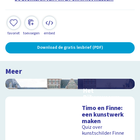
favoriet
toevoegen
embed
Download de gratis lesbrief (PDF)
Meer
Het
Rijksmuseum
Interactieve
Timo en Finne:
schoolplaat in en om
een kunstwerk
het Rijksmuseum
maken
Quiz over
kunstschilder Finne
Schoolplaat