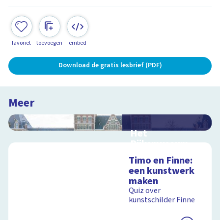
favoriet
toevoegen
embed
Download de gratis lesbrief (PDF)
Meer
Het
Rijksmuseum
Interactieve
Timo en Finne:
schoolplaat in en om
een kunstwerk
het Rijksmuseum
maken
Quiz over
kunstschilder Finne
Schoolplaat