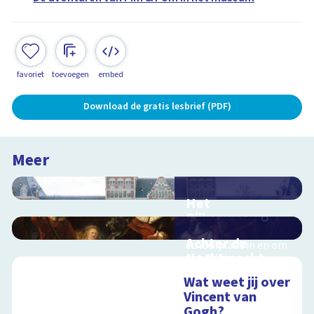
favoriet
toevoegen
embed
Download de gratis lesbrief (PDF)
Meer
Het
Rijksmuseum
Interactieve
Achter de
schoolplaat in en om
Nachtwacht
het Rijksmuseum
Interactieve
Wat weet jij over
schoolplaat over de
Vincent van
geheimen van dit
Gogh?
grote schilderij van
Schoolplaat