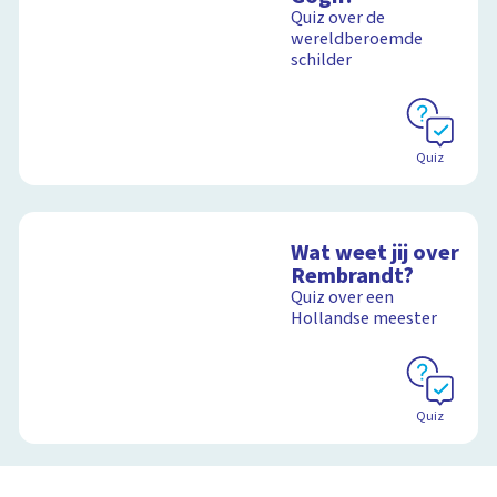
Rembrandt
Quiz over de
wereldberoemde
schilder
Schoolplaat
Quiz
Wat weet jij over
Rembrandt?
Quiz over een
Hollandse meester
Quiz