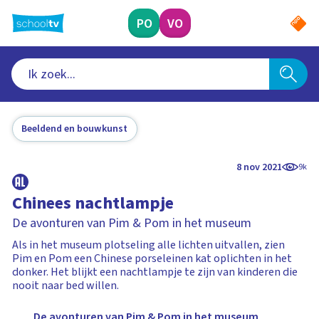
Ga
naar
PO
VO
hoofdinhoud
Beeldend en bouwkunst
8 nov 2021
9k
Chinees nachtlampje
De avonturen van Pim & Pom in het museum
Als in het museum plotseling alle lichten uitvallen, zien
Pim en Pom een Chinese porseleinen kat oplichten in het
donker. Het blijkt een nachtlampje te zijn van kinderen die
nooit naar bed willen.
De avonturen van Pim & Pom in het museum