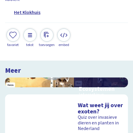
Het Klokhuis
favoriet
tekst
toevoegen
embed
Meer
Ecosystemen
Interactieve
schoolplaat over de
Wat weet jij over
Veluwe
exoten?
Quiz over invasieve
dieren en planten in
Nederland
Schoolplaat