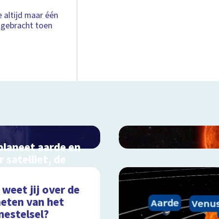
 altijd maar één
d gebracht toen
planeet aarde en
r satelliet, de
an
ractieve schoolplaat
weet jij over de
bij de dampkring
neten van het
nestelsel?