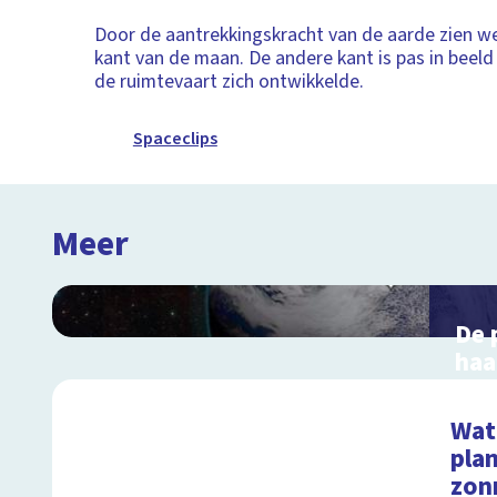
Door de aantrekkingskracht van de aarde zien we
kant van de maan. De andere kant is pas in beel
de ruimtevaart zich ontwikkelde.
Spaceclips
Meer
De 
haa
ma
Inte
Wat 
voor
pla
zon