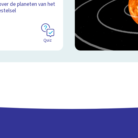
over de planeten van het
Schoolplaat
stelsel
Quiz