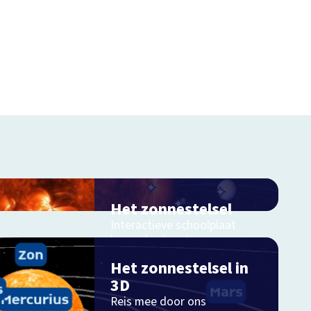
Het zonnestelsel
Interactieve schoolplaat
langs de planeten
Het zonnestelsel in
3D
Schoolplaat
Reis mee door ons