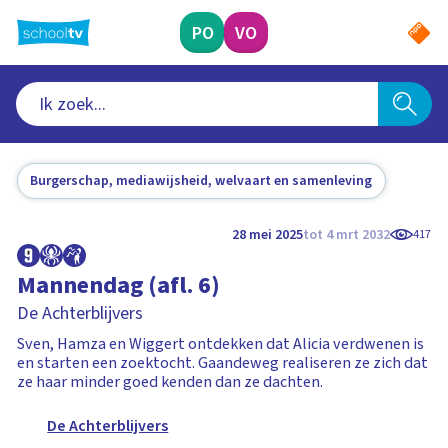
Ga
naar
PO
VO
hoofdinhoud
Burgerschap, mediawijsheid, welvaart en samenleving
28 mei 2025
tot 4 mrt 2032
417
Mannendag (afl. 6)
De Achterblijvers
Sven, Hamza en Wiggert ontdekken dat Alicia verdwenen is
en starten een zoektocht. Gaandeweg realiseren ze zich dat
ze haar minder goed kenden dan ze dachten.
De Achterblijvers