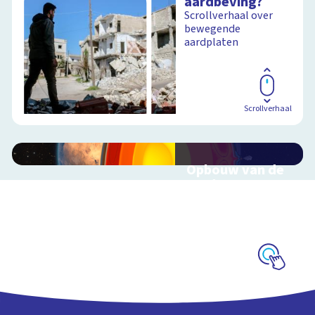
aardbeving?
Scrollverhaal over
bewegende
aardplaten
Scrollverhaal
Opbouw van de
aarde
Interactieve
schoolplaat over
aardlagen
Schoolplaat