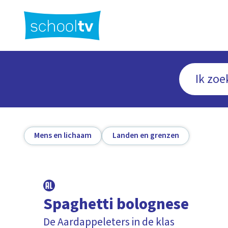
Ga
naar
hoofdinhoud
Mens en lichaam
Landen en grenzen
Spaghetti bolognese
De Aardappeleters in de klas