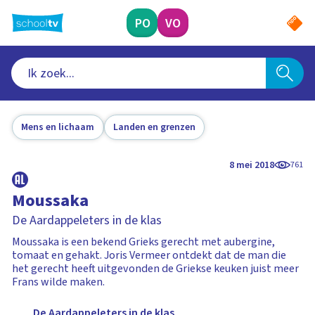
Ga
naar
PO
VO
hoofdinhoud
Mens en lichaam
Landen en grenzen
8 mei 2018
761
Moussaka
De Aardappeleters in de klas
Moussaka is een bekend Grieks gerecht met aubergine,
tomaat en gehakt. Joris Vermeer ontdekt dat de man die
het gerecht heeft uitgevonden de Griekse keuken juist meer
Frans wilde maken.
De Aardappeleters in de klas