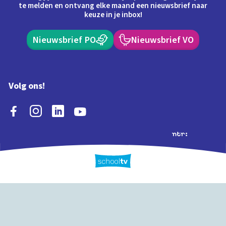
te melden en ontvang elke maand een nieuwsbrief naar
keuze in je inbox!
Nieuwsbrief PO
Nieuwsbrief VO
Volg ons!
Extra's
Schooltv biedt meer
Quiz
Schoolplaat
Tijd
dan video's! Ontdek