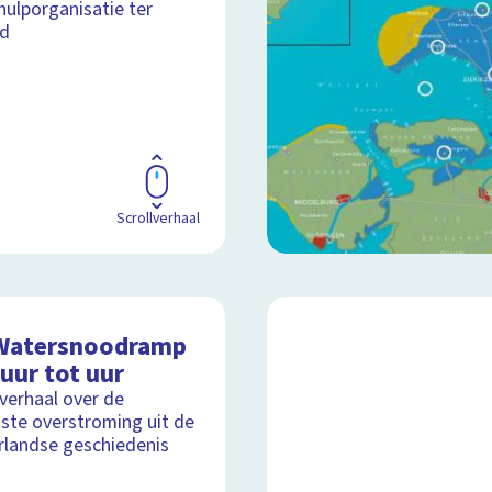
ulporganisatie ter
ld
Scrollverhaal
Watersnoodramp
uur tot uur
lverhaal over de
ste overstroming uit de
landse geschiedenis