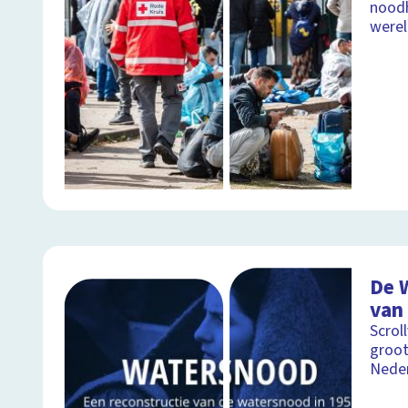
noodh
were
De 
van 
Scrol
groot
Neder