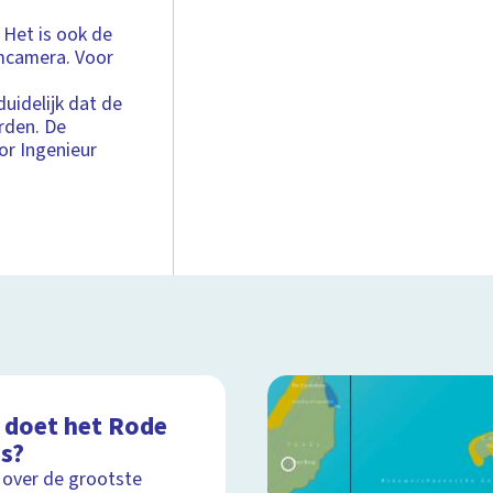
 Het is ook de
lmcamera. Voor
duidelijk dat de
rden. De
or Ingenieur
 doet het Rode
is?
 over de grootste