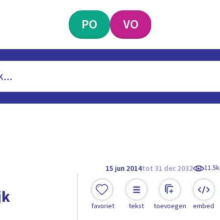
PO
VO
11.5k
15 jun 2014
tot 31 dec 2032
jk
favoriet
tekst
toevoegen
embed