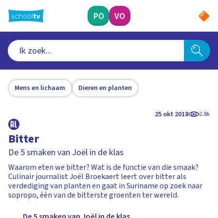
Ga
naar
PO
VO
hoofdinhoud
Mens en lichaam
Dieren en planten
25 okt 2018
2.8k
Bitter
De 5 smaken van Joël in de klas
Waarom eten we bitter? Wat is de functie van die smaak?
Culinair journalist Joël Broekaert leert over bitter als
verdediging van planten en gaat in Suriname op zoek naar
sopropo, één van de bitterste groenten ter wereld.
De 5 smaken van Joël in de klas