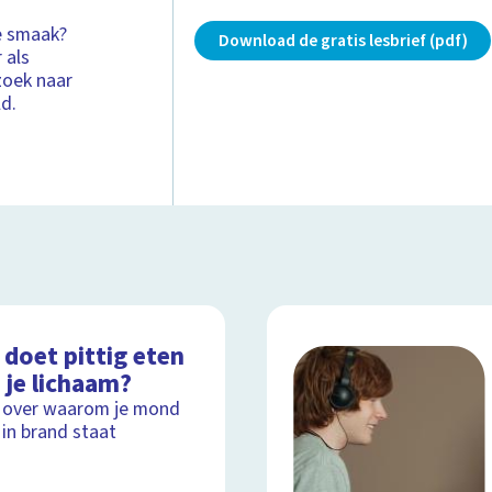
e smaak?
Download de gratis lesbrief (pdf)
 als
zoek naar
ld.
doet pittig eten
 je lichaam?
 over waarom je mond
in brand staat