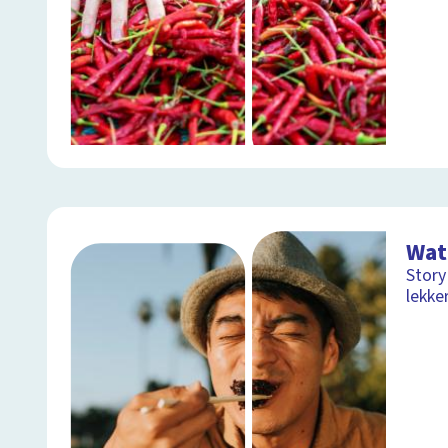
Wat
Story
lekker