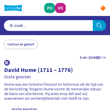
Ga
naar
PO
VO
hoofdinhoud
Cultuur en geloof
8 okt 2024
3.5k
David Hume (1711 – 1776)
Grote geesten
Hume was een Schotse filosoof en historicus uit de tijd van
de Verlichting. Volgens Hume vormt de menselijke natuur
de basis van alle kennis. Hij wees erop dat wat wij
waarnemen als werkelijkheid dat niet hoeft te zijn.
Grote geesten