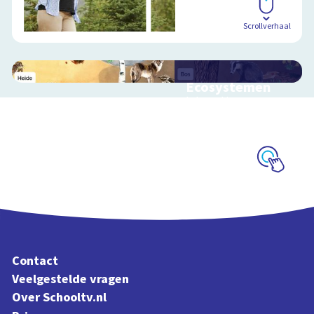
Scrollverhaal
Ecosystemen
Interactieve
schoolplaat over de
Veluwe
Schoolplaat
Contact
Veelgestelde vragen
Over Schooltv.nl