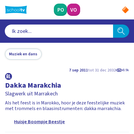
Ga
naar
PO
VO
hoofdinhoud
Muziek en dans
7 sep 2011
tot 31 dec 2032
8.9k
Dakka Marakchia
Slagwerk uit Marrakech
Als het feest is in Marokko, hoor je deze feestelijke muziek
met trommels en blaasinstrumenten: dakka marrakchia.
Huisje Boompje Beestje