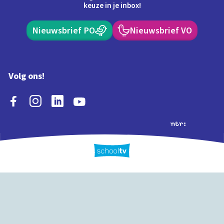
keuze in je inbox!
Nieuwsbrief PO
Nieuwsbrief VO
Volg ons!
Extra's
Schooltv biedt meer
Quiz
Schoolplaat
Tijd
dan video's! Ontdek
onze extra inhoud: