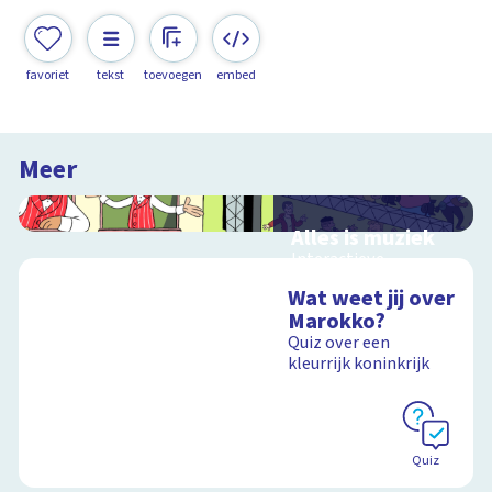
favoriet
tekst
toevoegen
embed
Meer
Alles is muziek
Interactieve
schoolplaat over
Wat weet jij over
muziekinstrumenten
Marokko?
en muziekstijlen
Quiz over een
kleurrijk koninkrijk
Schoolplaat
Quiz