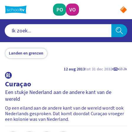
Ga
naar
PO
VO
hoofdinhoud
Landen en grenzen
12 aug 2013
tot 31 dec 2032
13.2k
Curaçao
Een stukje Nederland aan de andere kant van de
wereld
Op een eiland aan de andere kant van de wereld wordt ook
Nederlands gesproken. Dat komt doordat Curaçao vroeger
een kolonie was van Nederland.