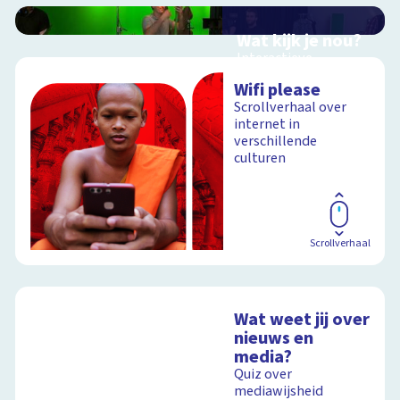
Wat kijk je nou?
Interactieve
schoolplaat over film
Wifi please
en video
Scrollverhaal over
internet in
verschillende
culturen
Schoolplaat
Scrollverhaal
Wat weet jij over
nieuws en
media?
Quiz over
mediawijsheid