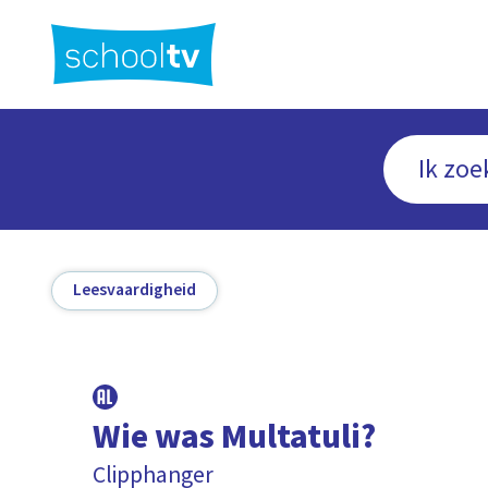
Ga
naar
hoofdinhoud
Leesvaardigheid
Wie was Multatuli?
Clipphanger