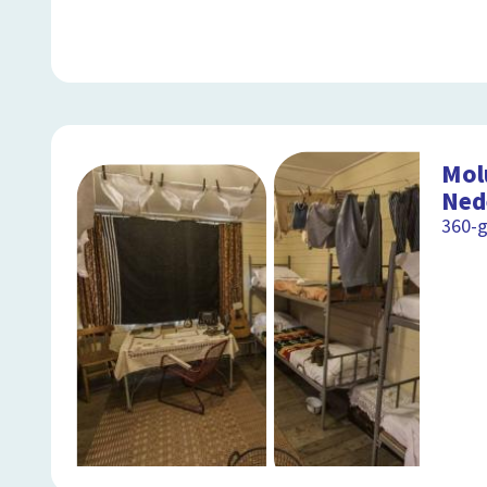
Mol
Ned
360-g