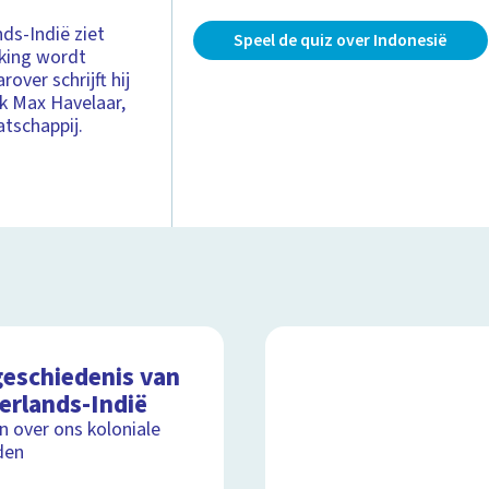
ds-Indië ziet
Speel de quiz over Indonesië
lking wordt
over schrijft hij
k Max Havelaar,
atschappij.
geschiedenis van
erlands-Indië
jn over ons koloniale
den