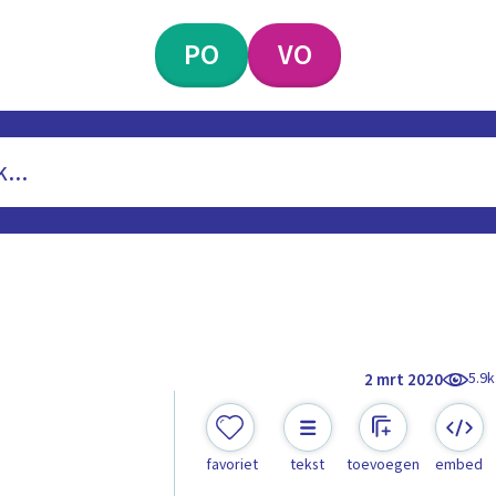
PO
VO
5.9k
2 mrt 2020
favoriet
tekst
toevoegen
embed