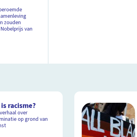
n beroemde
 samenleving
en zouden
 Nobelprijs van
 is racisme?
lverhaal over
iminatie op grond van
mst