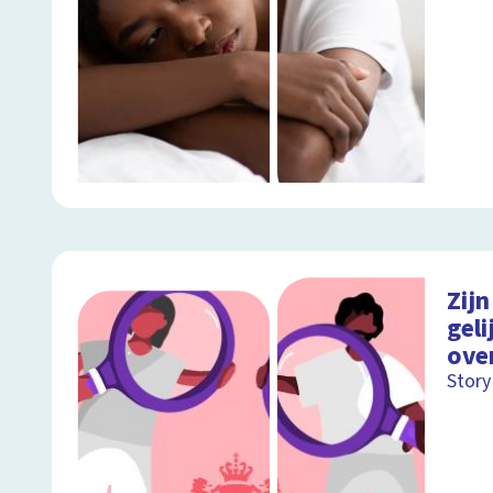
Zijn
geli
ove
Story