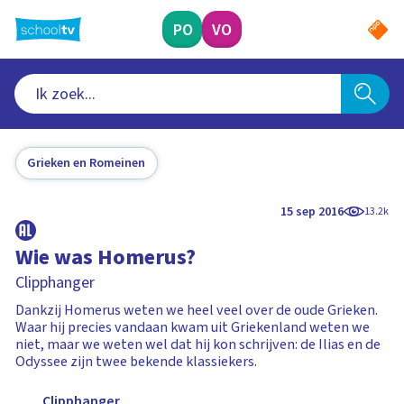
Ga
naar
PO
VO
hoofdinhoud
Grieken en Romeinen
15 sep 2016
13.2k
Wie was Homerus?
Clipphanger
Dankzij Homerus weten we heel veel over de oude Grieken.
Waar hij precies vandaan kwam uit Griekenland weten we
niet, maar we weten wel dat hij kon schrijven: de Ilias en de
Odyssee zijn twee bekende klassiekers.
Clipphanger