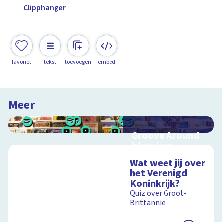
Clipphanger
favoriet
tekst
toevoegen
embed
Meer
Groove Around
Interactieve
schoolplaat over
Wat weet jij over
muziek, vinyl en
het Verenigd
festivals
Koninkrijk?
Quiz over Groot-
Brittannië
Schoolplaat