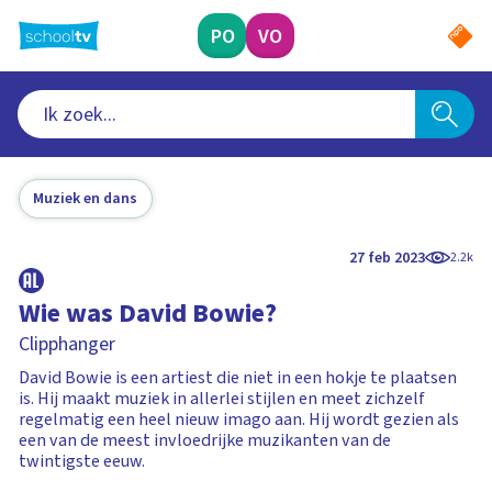
Ga
naar
PO
VO
hoofdinhoud
Muziek en dans
27 feb 2023
2.2k
Wie was David Bowie?
Clipphanger
David Bowie is een artiest die niet in een hokje te plaatsen
is. Hij maakt muziek in allerlei stijlen en meet zichzelf
regelmatig een heel nieuw imago aan. Hij wordt gezien als
een van de meest invloedrijke muzikanten van de
twintigste eeuw.