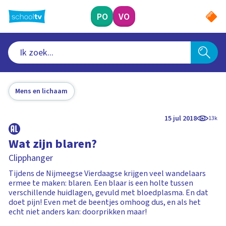
Ga
naar
PO
VO
hoofdinhoud
Mens en lichaam
15 jul 2018
13k
Wat zijn blaren?
Clipphanger
Tijdens de Nijmeegse Vierdaagse krijgen veel wandelaars
ermee te maken: blaren. Een blaar is een holte tussen
verschillende huidlagen, gevuld met bloedplasma. En dat
doet pijn! Even met de beentjes omhoog dus, en als het
echt niet anders kan: doorprikken maar!