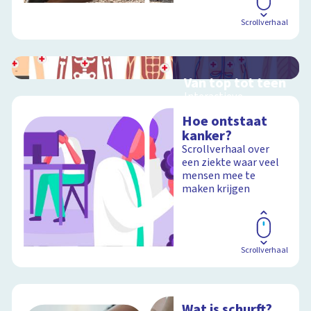
Scrollverhaal
Van top tot teen
Interactieve
schoolplaat over het
Hoe ontstaat
menselijk lichaam
kanker?
Scrollverhaal over
een ziekte waar veel
mensen mee te
Schoolplaat
maken krijgen
Scrollverhaal
Wat is schurft?